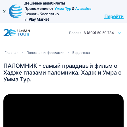
Перейти
Дешёвые авиабилеты
Приложение от
Умма Тур
&
Aviasales
к
x
Скачать бесплатно
Перейти
основному
In
Play Market
содержанию
Россия
8 (800) 50 50 784
Строка
Главная
Полезная информация
Видеотека
навигации
ПАЛОМНИК - самый правдивый фильм о
Хадже глазами паломника. Хадж и Умра с
Умма Тур.