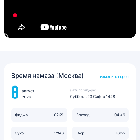
Время намаза (Москва)
изменить город
8
Дата по хиджре:
август
Суббота, 23 Сафар 1448
2026
Фаджр
02:21
Восход
04:46
Зухр
12:46
‘Аср
16:55