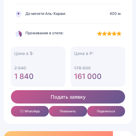
До мечети Аль-Харам:
400 м.
Проживание в отеле:
Цена в $:
Цена в Р:
2 040
178 500
1 840
161 000
Подать заявку
✍🏻 WhatsApp
Позвонить
Поделиться
Умра