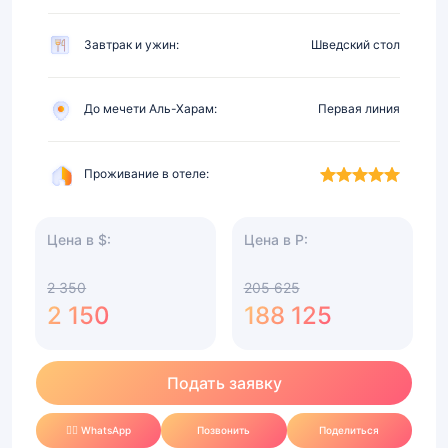
Завтрак и ужин:
Шведский стол
До мечети Аль-Харам:
Первая линия
Проживание в отеле:
Цена в $:
Цена в Р:
2 350
205 625
2 150
188 125
Подать заявку
✍🏻 WhatsApp
Позвонить
Поделиться