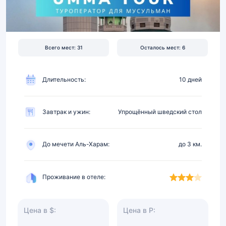
4★
в
3
км
Всего мест: 31
Осталось мест: 6
от
Харама,
питание
Длительность:
10 дней
Завтрак и ужин:
Упрощённый шведский стол
До мечети Аль-Харам:
до 3 км.
Проживание в отеле:
Цена в $:
Цена в Р: