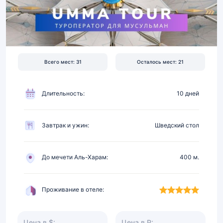
5★
в
400
м
от
Всего мест: 31
Осталось мест: 21
Харама,
питание
Длительность:
10 дней
Завтрак и ужин:
Шведский стол
До мечети Аль-Харам:
400 м.
Проживание в отеле:
Цена в $:
Цена в Р: