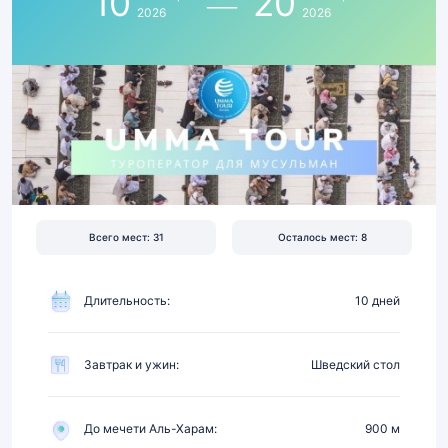
10
20
сентября
2026
2026
2026
|
Перелёт,
отель
4★
в
900
м
от
Всего мест: 31
Осталось мест: 8
Харама,
питание
Длительность:
10 дней
Завтрак и ужин:
Шведский стол
До мечети Аль-Харам:
900 м