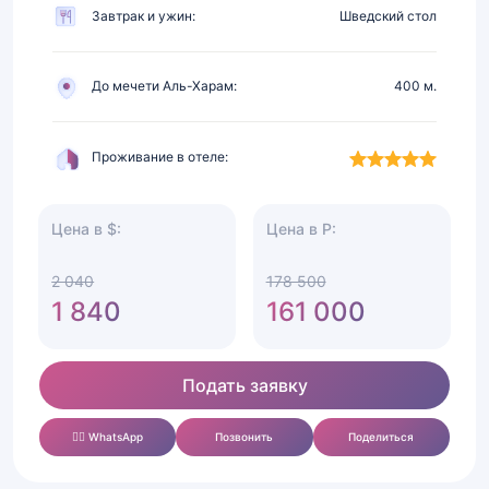
Завтрак и ужин:
Шведский стол
До мечети Аль-Харам:
400 м.
Проживание в отеле:
Цена в $:
Цена в Р:
2 040
178 500
1 840
161 000
Подать заявку
✍🏻 WhatsApp
Позвонить
Поделиться