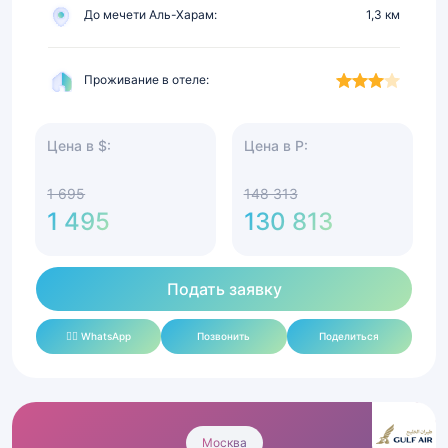
До мечети Аль-Харам:
1,3 км
Проживание в отеле:
Цена в $:
Цена в Р:
1 695
148 313
1 495
130 813
Подать заявку
✍🏻 WhatsApp
Позвонить
Поделиться
Умра
Премиум
Москва