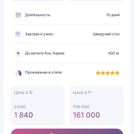
от
Харама,
питание
Длительность:
10 дней
Завтрак и ужин:
Шведский стол
До мечети Аль-Харам:
400 м.
Проживание в отеле:
Цена в $:
Цена в Р:
2 040
178 500
1 840
161 000