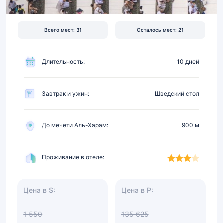
900
м
от
Всего мест: 31
Осталось мест: 21
Харама,
питание
Длительность:
10 дней
Завтрак и ужин:
Шведский стол
До мечети Аль-Харам:
900 м
Проживание в отеле:
Цена в $:
Цена в Р:
1 550
135 625