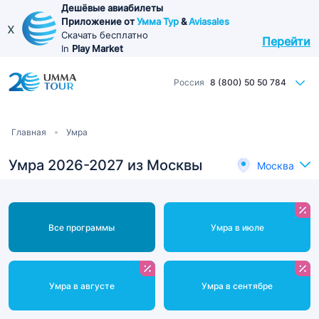
Перейти
Дешёвые авиабилеты
Приложение от
Умма Тур
&
Aviasales
к
x
Скачать бесплатно
Перейти
основному
In
Play Market
содержанию
Россия
8 (800) 50 50 784
Строка
Главная
Умра
навигации
Умра 2026-2027 из Москвы
Москва
Все программы
Умра в июле
Умра в августе
Умра в сентябре