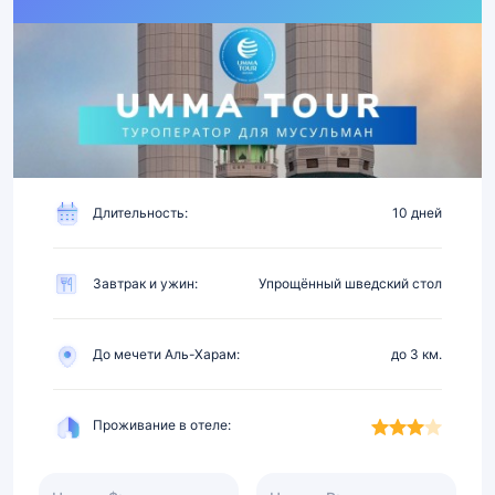
2026
|
Перелет,
отель
4★
в
3
км
Длительность:
10 дней
от
Харама,
питание
Завтрак и ужин:
Упрощённый шведский стол
До мечети Аль-Харам:
до 3 км.
Проживание в отеле: