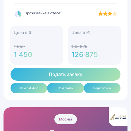
Проживание в отеле:
Цена в $:
Цена в Р:
1 550
135 625
1 450
126 875
Подать заявку
✍🏻 WhatsApp
Позвонить
Поделиться
Умра
Премиум
Москва
с