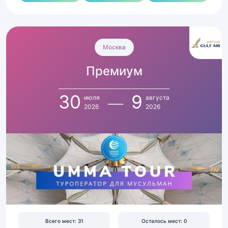
Умра
Премиум
Москва
с
Премиум
30
июля
по
30
9
июля
августа
9
2026
2026
августа
2026
|
Перелет,
отель
5★
в
400
м
Всего мест: 31
Осталось мест: 0