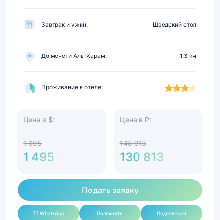
Завтрак и ужин:
Шведский стол
До мечети Аль-Харам:
1,3 км
Проживание в отеле:
Цена в $:
Цена в Р:
1 695
148 313
1 495
130 813
Подать заявку
✍🏻 WhatsApp
Позвонить
Поделиться