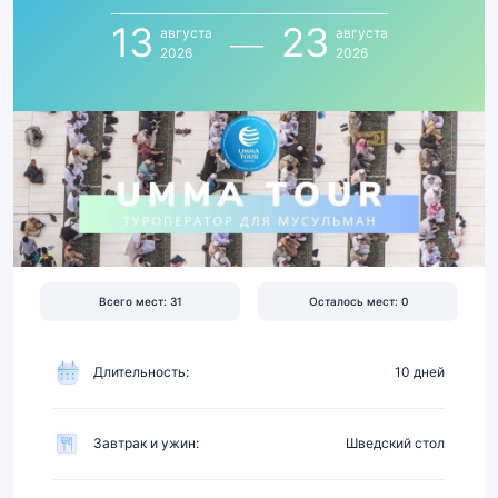
23
13
23
августа
августа
августа
2026
2026
2026
|
Перелёт,
отель
4★
в
1.3
км
от
Всего мест: 31
Осталось мест: 0
Харама,
питание
Длительность:
10 дней
Завтрак и ужин:
Шведский стол