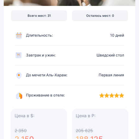
первой
линии,
Всего мест: 31
Осталось мест: 0
питание
Длительность:
10 дней
Завтрак и ужин:
Шведский стол
До мечети Аль-Харам:
Первая линия
Проживание в отеле:
Цена в $:
Цена в Р:
2 350
205 625