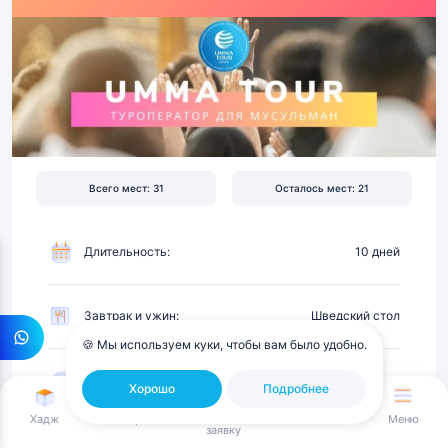
|
Перелет,
отель
5★
на
первой
линии,
питание
Всего мест: 31
Осталось мест: 21
Длительность:
10 дней
Завтрак и ужин:
Шведский стол
🍪 Мы используем куки, чтобы вам было удобно.
До мечети Аль-Харам:
Первая линия
Хорошо
Подробнее
Оставить
Хадж
Умра
Авиабилеты
Меню
заявку
Проживание в отеле: