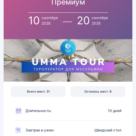
Премиум
10
по
20
10
20
сентября
сентября
сентября
2026
2026
2026
|
Перелет,
отель
5★
в
400
м
от
Всего мест: 31
Осталось мест: 8
Харама,
питание
Длительность:
10 дней
Завтрак и ужин:
Шведский стол