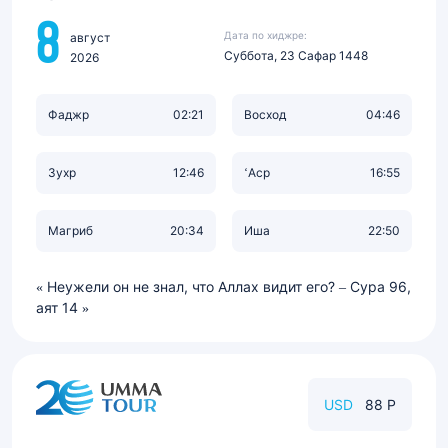
8
Дата по хиджре:
август
Суббота, 23 Сафар 1448
2026
Фаджр
02:21
Восход
04:46
Зухр
12:46
‘Аср
16:55
Магриб
20:34
Иша
22:50
Неужели он не знал, что Аллах видит его? – Сура 96,
аят 14
USD
88 Р