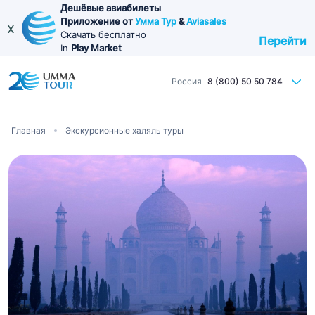
Перейти
Дешёвые авиабилеты
Приложение от
Умма Тур
&
Aviasales
к
x
Скачать бесплатно
Перейти
основному
In
Play Market
содержанию
Россия
8 (800) 50 50 784
Строка
Главная
Экскурсионные халяль туры
навигации