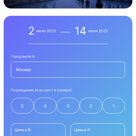
2
14
июня
2023
июня
2023
Город вылета
Москва
Размещение (к-во мест в номере):
5
4
3
2
1
Цена в $:
Цена в Р: